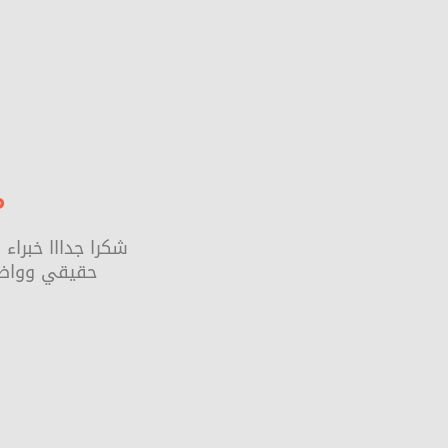
م
شكرا جدااا خبرا
حقيقي وواضح