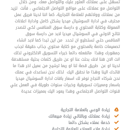
تسهل على عملائك العثور عليك والتواصل معك. ومن خلال
التواصل مع عملائك على مواقع التواصل الاجتماعي ، فأنت تزيد
من عملائك وولائهم للعلامة التجارية، كما اننا لدينا فريق عمل
محترف في ادارة السوشيال ميديا بشكل كامل وادارة اعلانات
الممولة وكتابة المحتوي و دارسة سوق المنافس لكي تتصدر
نتائج الاولي في السوشيال ميديا لابد من دارسة سوق
المنافس حتي تستطيع ان تحدد من اين تبدا كما لابد انشاء
تصميمات خاصة بالمحتوي مع كتابة محتوي جذاب حقيقة لجذب
جمهورك وهذا ماتفعله دائما خبراء التسويق الالكتروني لذلك
انت الان هنا لانك بحثت عنا او عن طريق كلمات بحثية مستهدفة
لدينا او عن طريق قصة لنا او ربما ترشيح من عميل اخر هذا ما
قائدك الينا وهذا ما نحقق اليك لذلك نحن نساعدك في عملك
نحن شركاء النجاح نوفر لك اسعار باقات ادارة السوشيال ميديا
باسعار ومميزات تسويقية وخبرات سنوات طويلة في العمل علي
قنوات التواصل الاجتماعي وهذا يعود اليك بمميزات عديدة
زيادة الوعي بالعلامة التجارية
زيادة عملائك وبالتالي زيادة مبيعاتك
خدمة عملاء بشكل دائما
زيادة ولاء العملاء للعلامة التجارية