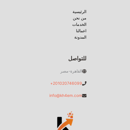
الرئيسية
من نحن
الخدمات
اعمالنا
المدونة
للتواصل
القاهرة-مصر
201020746099+
info@kh4em.com