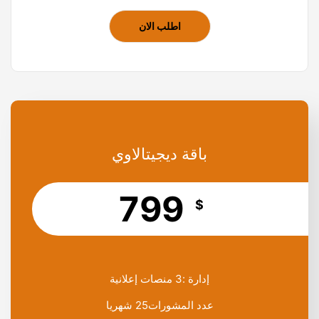
اطلب الان
باقة ديجيتالاوي
799
$
إدارة :3 منصات إعلانية
عدد المشورات25 شهريا