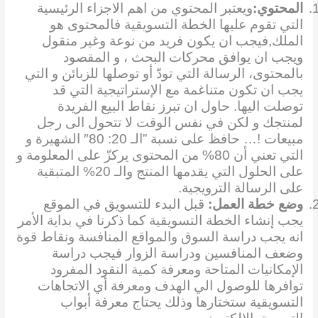
1
المحتوي:
ويعتبر المحتوي من اهم الاجزاء الرئيسية
التي تقوم عليها الخطة التسويقية فالمحتوى هو
الملك,فيجب ان يكون فريد من نوعة وغير منقول
ويجب ان يوافق محركات البحث ، و المقصود
بالمحتوى، الرسالة التي تودّ أو توصلها للزبائن و التي
يجب ان تكون متناغمة مع الإستراتيجية التي قد
توصلت اليها. حاول ان تبرز نقاط البيع الفريدة
لمنتجك و لكن في نفس الوقت لا تتحول الى رجل
مبيعات !… حافظ على نسبة ”الـ 20: 80″ الشهيرة و
التي تعني أن 80% من المحتوى يركزّ على المعلومة و
على الحلول التي يقدمها المنتج والـ 20% المتبقية
على الرسالة الترويجية.
2
وضع خطة العمل:
قبل البدء للتسويق في الموقع
يجب إنشاء الخطة التسويقية كما ذكرنا في بداية الأمر
انه يجب دراسة السوق والمواقع المنافسة ونقاط قوة
وضعف المنافسين ودراسة الزوار فيجب دراسة
الإمكانيات المتاحة ومعرفة كمية النقود المفرود
توافرها للوصول الي الهدف ومعرفة أي الاتجاهات
التسويقية ستختارها وذلك يحتاج معرفة أبواب