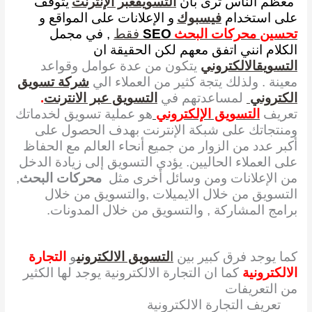
معظم الناس ترى بأن
التسويقعبر الإنترنت
يتوقف
على استخدام
فيسبوك
و الإعلانات على المواقع و
تحسين محركات البحث
SEO
فقط
, في مجمل
الكلام انني اتفق معهم لكن الحقيقة ان
التسويقالالكتروني
يتكون من عدة عوامل وقواعد
معينة . ولذلك يتجة كثير من العملاء الي
شركة تسويق
الكتروني
لمساعدتهم في
التسويق عبر الانترنت
.
تعريف
التسويق الإلكتروني
هو عملية تسويق لخدماتك
ومنتجاتك على شبكة الإنترنت بهدف الحصول على
أكبر عدد من الزوار من جميع أنحاء العالم مع الحفاظ
على العملاء الحاليين. يؤدي التسويق إلى زيادة الدخل
من الإعلانات ومن وسائل أخرى مثل
محركات البحث
,
التسويق من خلال الايميلات ,والتسويق من خلال
برامج المشاركة , والتسويق من خلال المدونات.
كما يوجد فرق كبير بين
ا
لتسويق الالكتروني
و
التجارة
الالكترونية
كما ان التجارة الالكترونية يوجد لها الكثير
من التعريفات
تعريف التجارة الالكترونية