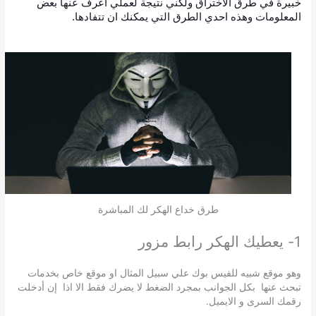
خبيرة في طرق الاختراق ولكني نتيجة لعملي اعرف عنها بعض
المعلومات وهذه احدي الطرق التي يمكنك ان تتفادها.
طرق خداع الهكر لك المباشرة
1- يعطيك الهكر رابط مزور
وهو موقع شبيه للفيس بوك علي سبيل المثال او موقع خاص بخدمات
تبحث عنها بكل الجوانب بمجرد الضغط لا يضرك فقط الا اذا إن أدخلت
رقمك السرى و الايميل.