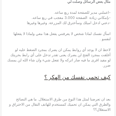
مثال بعض الرسائل وصلت لي
-اعملني مدير للصفحة لمدة ربع ساعه.
-بإمكاني زيادة الصفحة 3.000 معجب في ربع ساعه.
-دعني ادخل اميلك وسأخترق لك المزرعة. وغيرها وغيرها
اسأل نفسك لماذا شخص لا يعرفنني يفعل هذا معي ولماذا لا يفعلها
لنفسو .
لاحظ ان لا يوجد أي روابط يمكن ان يضرك بمجرد الضغط عليه لو
أغلقت بمجرد الفتح لن يضرك يعنى تقدر تدخل على أي رابط بحريتك
لو مفيد اقرى ما فيه ضار اتركه ولا تفعل شيء وان شاء الله لن يمسك
ضرر.
كيف تحمي نفسك من الهكر ؟
بعد ان تعرضنا لمثل هذا النوع من طرق الاستغلال. ما هي النصائح
والطرق التي يمكن ان تحميك كمستخدم للهاتف النقال من الاختراق و
الاستغلال؟؟