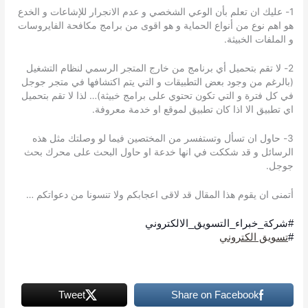
1- عليك ان تعلم بأن الوعي الشخصي و عدم الانجرار للإشاعات و الخدع
هو اهم نوع من أنواع الحماية و هو اقوى من برامج مكافحة الفايروسات
و الملفات الخبيثة.
2- لا تقم بتحميل أي برنامج من خارج المتجر الرسمي لنظام التشغيل
(بالرغم من وجود بعض التطبيقات و التي يتم اكتشافها في متجر جوجل
في كل فترة و التي تكون تحتوي على برامج خبيثة)… لذا لا تقم بتحميل
اي تطبيق الا اذا كان تطبيق لموقع او خدمة معروفة.
3- حاول ان تسأل وتستفسر من المختصين فيما لو وصلتك مثل هذه
الرسائل و قد شككت في انها خدعة او حاول البحث على محرك بحث
جوجل.
أتمنى ان يقوم هذا المقال قد لاقى اعجابكم ولا تنسونا من دعواتكم …
#شركة_خبراء_التسويق_الالكتروني
#
تسويق الكتروني
Tweet
Share on Facebook